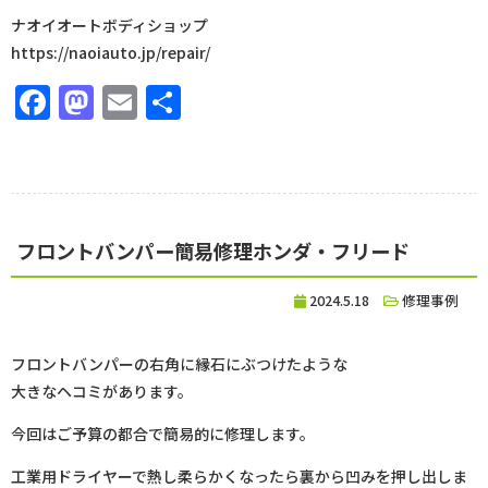
ナオイオートボディショップ
https://naoiauto.jp/repair/
Facebook
Mastodon
Email
共
有
フロントバンパー簡易修理ホンダ・フリード
2024.5.18
修理事例
フロントバンパーの右角に縁石にぶつけたような
大きなヘコミがあります。
今回はご予算の都合で簡易的に修理します。
工業用ドライヤーで熱し柔らかくなったら裏から凹みを押し出しま