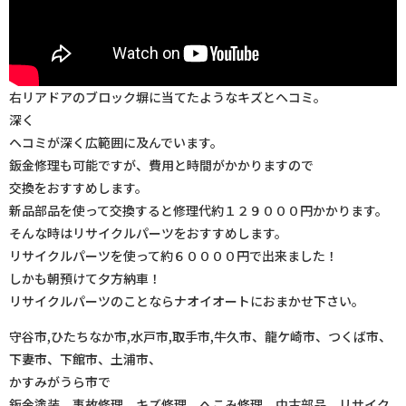
右リアドアのブロック塀に当てたようなキズとヘコミ。
深く
ヘコミが深く広範囲に及んでいます。
鈑金修理も可能ですが、費用と時間がかかりますので
交換をおすすめします。
新品部品を使って交換すると修理代約１２９０００円かかります。
そんな時はリサイクルパーツをおすすめします。
リサイクルパーツを使って約６００００円で出来ました！
しかも朝預けて夕方納車！
リサイクルパーツのことならナオイオートにおまかせ下さい。
守谷市,ひたちなか市,水戸市,取手市,牛久市、龍ケ崎市、つくば市、
下妻市、下館市、土浦市、
かすみがうら市で
鈑金塗装、事故修理、キズ修理、へこみ修理、中古部品、リサイク