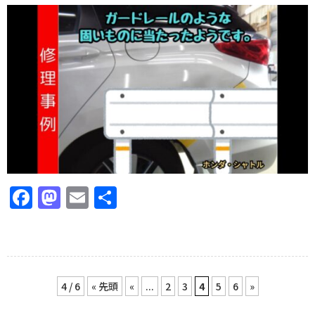
Facebook
Mastodon
Email
共
有
4 / 6
« 先頭
«
...
2
3
4
5
6
»