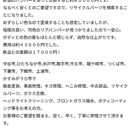
新品のバンパーを使って交換すると約６００００円です。
なるべく安くとのご要望ですので、リサイクルパーツを検索するこ
とになりました。
めずらしい色なので塗装することも想定していましたが、
程度の良い、同色のリアバンパーが見つかりましたので一安心。
ボディとの色の差もほとんど感じらず、自然な仕上がりです。
費用は約４３０００円でした。
新品との差額は１７０００円！
守谷市,ひたちなか市,水戸市,取手市,牛久市、龍ケ崎市、つくば市、
下妻市、下館市、土浦市、
かすみがうら市で
鈑金塗装、事故修理、キズ修理、へこみ修理、中古部品、リサイク
ルパーツ、ガラス交換、
ヘッドライトクリーニング、フロントガラス撥水、ボディコーティ
ング等をお考えの方。
お客様のご要望を踏まえ、安く、早く、丁寧に修理させて頂きま
す。